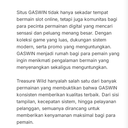
Situs GASWIN tidak hanya sekadar tempat
bermain slot online, tetapi juga komunitas bagi
para pecinta permainan digital yang mencari
sensasi dan peluang menang besar. Dengan
koleksi game yang luas, dukungan sistem
modern, serta promo yang menguntungkan.
GASWIN menjadi rumah bagi para pemain yang
ingin menikmati pengalaman bermain yang
menyenangkan sekaligus menguntungkan.
Treasure Wild hanyalah salah satu dari banyak
permainan yang membuktikan bahwa GASWIN
konsisten memberikan kualitas terbaik. Dari sisi
tampilan, kecepatan sistem, hingga pelayanan
pelanggan, semuanya dirancang untuk
memberikan kenyamanan maksimal bagi para
pemain.