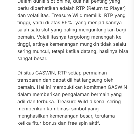
Dalam dunia slot online, dua hal penting yang
perlu diperhatikan adalah RTP (Return to Player)
dan volatilitas. Treasure Wild memiliki RTP yang
tinggi, yaitu di atas 96%, yang menjadikannya
salah satu slot yang paling menguntungkan bagi
pemain. Volatilitasnya tergolong menengah ke
tinggi, artinya kemenangan mungkin tidak selalu
sering muncul, tetapi ketika datang, hasilnya bisa
sangat besar.
Di situs GASWIN, RTP setiap permainan
transparan dan dapat dilihat langsung oleh
pemain. Hal ini membuktikan komitmen GASWIN
dalam memberikan pengalaman bermain yang
adil dan terbuka. Treasure Wild dikenal sering
memberikan kombinasi simbol yang
menghasilkan kemenangan besar, terutama
ketika fitur bonus dan free spin aktif.