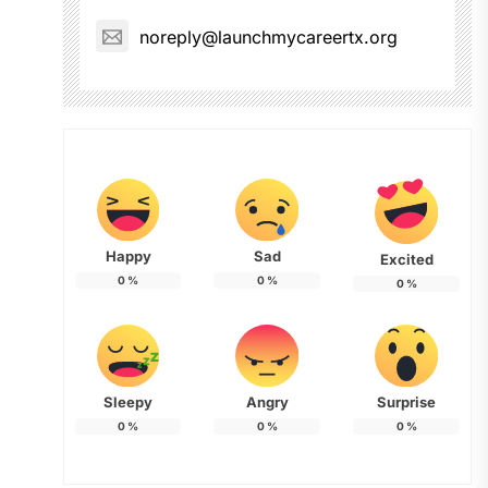
noreply@launchmycareertx.org
Happy
Sad
Excited
0
%
0
%
0
%
Sleepy
Angry
Surprise
0
%
0
%
0
%