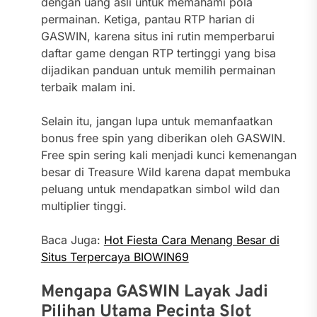
dengan uang asli untuk memahami pola
permainan. Ketiga, pantau RTP harian di
GASWIN, karena situs ini rutin memperbarui
daftar game dengan RTP tertinggi yang bisa
dijadikan panduan untuk memilih permainan
terbaik malam ini.
Selain itu, jangan lupa untuk memanfaatkan
bonus free spin yang diberikan oleh GASWIN.
Free spin sering kali menjadi kunci kemenangan
besar di Treasure Wild karena dapat membuka
peluang untuk mendapatkan simbol wild dan
multiplier tinggi.
Baca Juga:
Hot Fiesta Cara Menang Besar di
Situs Terpercaya BIOWIN69
Mengapa GASWIN Layak Jadi
Pilihan Utama Pecinta Slot