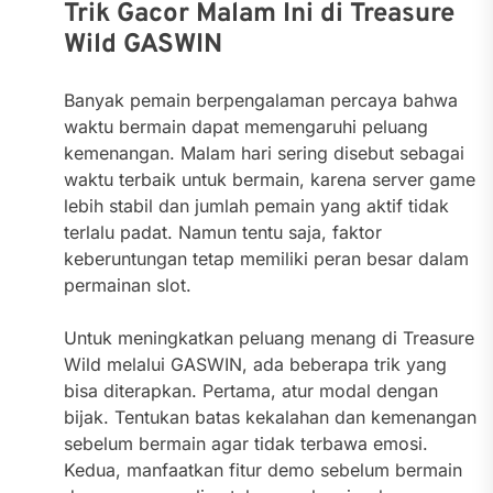
Trik Gacor Malam Ini di Treasure
Wild GASWIN
Banyak pemain berpengalaman percaya bahwa
waktu bermain dapat memengaruhi peluang
kemenangan. Malam hari sering disebut sebagai
waktu terbaik untuk bermain, karena server game
lebih stabil dan jumlah pemain yang aktif tidak
terlalu padat. Namun tentu saja, faktor
keberuntungan tetap memiliki peran besar dalam
permainan slot.
Untuk meningkatkan peluang menang di Treasure
Wild melalui GASWIN, ada beberapa trik yang
bisa diterapkan. Pertama, atur modal dengan
bijak. Tentukan batas kekalahan dan kemenangan
sebelum bermain agar tidak terbawa emosi.
Kedua, manfaatkan fitur demo sebelum bermain