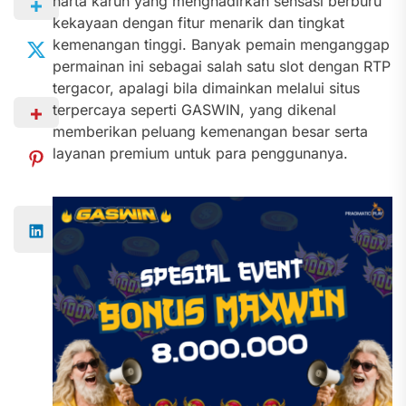
harta karun yang menghadirkan sensasi berburu
kekayaan dengan fitur menarik dan tingkat
kemenangan tinggi. Banyak pemain menganggap
permainan ini sebagai salah satu slot dengan RTP
tergacor, apalagi bila dimainkan melalui situs
terpercaya seperti GASWIN, yang dikenal
memberikan peluang kemenangan besar serta
layanan premium untuk para penggunanya.