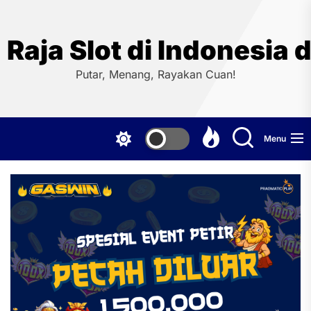
Skip
to
the
Raja Slot di Indonesi
content
Putar, Menang, Rayakan Cuan!
Menu