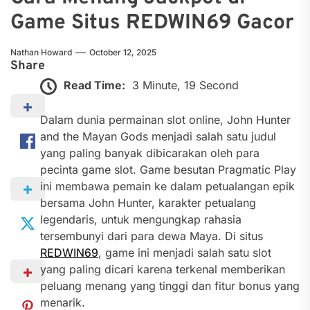
Game Situs REDWIN69 Gacor
Nathan Howard
October 12, 2025
Share
Read Time:
3 Minute, 19 Second
Dalam dunia permainan slot online, John Hunter
and the Mayan Gods menjadi salah satu judul
yang paling banyak dibicarakan oleh para
pecinta game slot. Game besutan Pragmatic Play
ini membawa pemain ke dalam petualangan epik
bersama John Hunter, karakter petualang
legendaris, untuk mengungkap rahasia
tersembunyi dari para dewa Maya. Di situs
REDWIN69
, game ini menjadi salah satu slot
yang paling dicari karena terkenal memberikan
peluang menang yang tinggi dan fitur bonus yang
menarik.