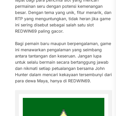
tepat bagi para pencinta slot yang mencari
permainan seru dengan potensi kemenangan
besar. Dengan tema yang unik, fitur menarik, dan
RTP yang menguntungkan, tidak heran jika game
ini sering disebut sebagai salah satu slot
REDWIN69 paling gacor.
Bagi pemain baru maupun berpengalaman, game
ini menawarkan pengalaman yang seimbang
antara tantangan dan keseruan. Jangan lupa
untuk selalu bermain secara bertanggung jawab
dan nikmati setiap petualangan bersama John
Hunter dalam mencari kekayaan tersembunyi dari
para dewa Maya, hanya di REDWIN69.