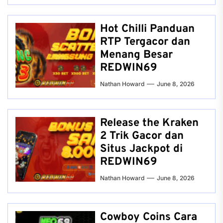
Hot Chilli Panduan
RTP Tergacor dan
Menang Besar
REDWIN69
Nathan Howard
June 8, 2026
Release the Kraken
2 Trik Gacor dan
Situs Jackpot di
REDWIN69
Nathan Howard
June 8, 2026
Cowboy Coins Cara