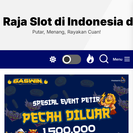
Skip
to
the
Raja Slot di Indonesi
content
Putar, Menang, Rayakan Cuan!
Menu