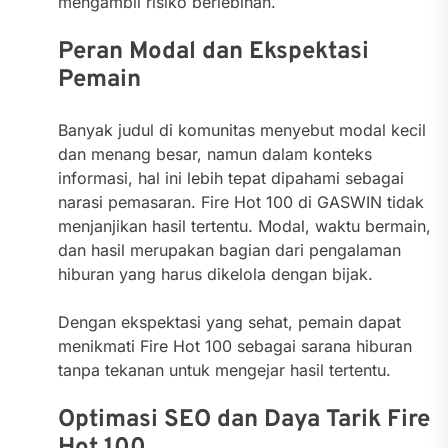
mengambil risiko berlebihan.
Peran Modal dan Ekspektasi
Pemain
Banyak judul di komunitas menyebut modal kecil
dan menang besar, namun dalam konteks
informasi, hal ini lebih tepat dipahami sebagai
narasi pemasaran. Fire Hot 100 di GASWIN tidak
menjanjikan hasil tertentu. Modal, waktu bermain,
dan hasil merupakan bagian dari pengalaman
hiburan yang harus dikelola dengan bijak.
Dengan ekspektasi yang sehat, pemain dapat
menikmati Fire Hot 100 sebagai sarana hiburan
tanpa tekanan untuk mengejar hasil tertentu.
Optimasi SEO dan Daya Tarik Fire