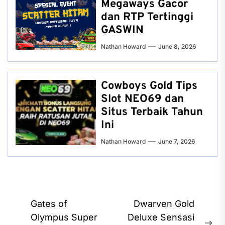
Megaways Gacor
dan RTP Tertinggi
GASWIN
Nathan Howard
June 8, 2026
Cowboys Gold Tips
Slot NEO69 dan
Situs Terbaik Tahun
Ini
Nathan Howard
June 7, 2026
Post
Gates of
Dwarven Gold
navigation
Olympus Super
Deluxe Sensasi