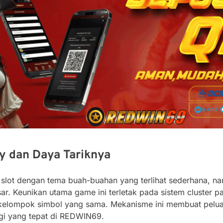
ty dan Daya Tariknya
n slot dengan tema buah-buahan yang terlihat sederhana, 
. Keunikan utama game ini terletak pada sistem cluster 
kelompok simbol yang sama. Mekanisme ini membuat peluan
egi yang tepat di REDWIN69.