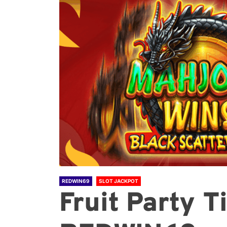
REDWIN69
SLOT JACKPOT
Fruit Party 