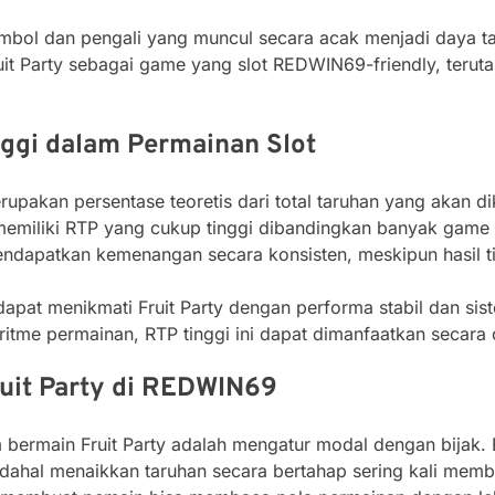
simbol dan pengali yang muncul secara acak menjadi daya ta
t Party sebagai game yang slot REDWIN69-friendly, terut
ggi dalam Permainan Slot
erupakan persentase teoretis dari total taruhan yang akan
 memiliki RTP yang cukup tinggi dibandingkan banyak game 
ndapatkan kemenangan secara konsisten, meskipun hasil tia
apat menikmati Fruit Party dengan performa stabil dan si
tme permainan, RTP tinggi ini dapat dimanfaatkan secara o
ruit Party di REDWIN69
am bermain Fruit Party adalah mengatur modal dengan bijak
ahal menaikkan taruhan secara bertahap sering kali member