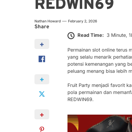
REDWIN69
Nathan Howard
February 2, 2026
Share
Read Time:
3 Minute, 
Permainan slot online terus
yang selalu menarik perhatia
potensi kemenangan yang besa
peluang menang bisa lebih m
Fruit Party menjadi favori
pola permainan dan memanfaa
REDWIN69.