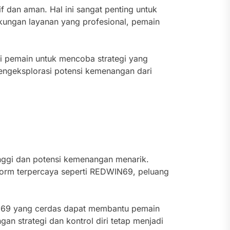
dan aman. Hal ini sangat penting untuk
kungan layanan yang profesional, pemain
i pemain untuk mencoba strategi yang
mengeksplorasi potensi kemenangan dari
inggi dan potensi kemenangan menarik.
form terpercaya seperti REDWIN69, peluang
IN69 yang cerdas dapat membantu pemain
an strategi dan kontrol diri tetap menjadi