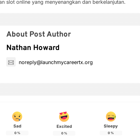
n slot online yang menyenangkan dan berkelanjutan.
About Post Author
Nathan Howard
noreply@launchmycareertx.org
Sad
Sleepy
Excited
0
%
0
%
0
%