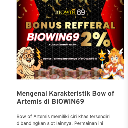
Mengenal Karakteristik Bow of
Artemis di BIOWIN69
Bow of Artemis memiliki ciri khas tersendiri
dibandingkan slot lainnya. Permainan ini