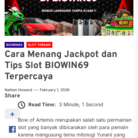
BIOWIN69
SLOT TERBAIK
Cara Menang Jackpot dan
Tips Slot BIOWIN69
Terpercaya
Nathan Howard
February 1, 2026
Share
Read Time:
3 Minute, 1 Second
Bow of Artemis merupakan salah satu permainan
slot yang banyak dibicarakan oleh para pemain
karena mengusung tema mitologi Yunani yang