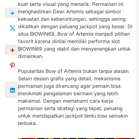
kuat serta visual yang menarik. Permainan ini
menghadirkan Dewi Artemis sebagai simbol
kekuatan dan keberuntungan, sehingga sering
dikaitkan dengan peluang jackpot yang besar. Di
situs BIOWIN69, Bow of Artemis menjadi pilihan
favorit karena dinilai memiliki performa slot
BIOWIN69 yang stabil dan menyenangkan untuk
dimainkan.
Popularitas Bow of Artemis bukan tanpa alasan.
Selain desain grafis yang detail, mekanisme
permainan juga dirancang agar pemain bisa
menikmati pengalaman bermain yang lebih
maksimal. Dengan memahami cara kerja
permainan serta strategi yang tepat, peluang
untuk mendapatkan jackpot tentu bisa semakin
terbuka.