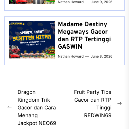
Nathan Howard
June 9, 2026
Madame Destiny
Megaways Gacor
dan RTP Tertinggi
GASWIN
Nathan Howard
June 8, 2026
Post
Dragon
Fruit Party Tips
navigation
Kingdom Trik
Gacor dan RTP
Ne
Gacor dan Cara
Tinggi
Previous
pos
Menang
REDWIN69
post:
Jackpot NEO69