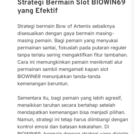
Strategi Bermain Slot BIOWIN69
yang Efektif
Strategi bermain Bow of Artemis sebaiknya
disesuaikan dengan gaya bermain masing-
masing pemain. Bagi pemain yang menyukai
permainan santai, fokuslah pada putaran reguler
tanpa terlalu sering mengaktifkan fitur tambahan.
Cara ini memungkinkan pemain menikmati alur
permainan sambil mengamati kapan slot
BIOWIN69 menunjukkan tanda-tanda
kemenangan beruntun.
Sementara itu, bagi pemain yang lebih agresif,
menaikkan taruhan secara bertahap setelah
mendapatkan kemenangan bisa menjadi pilihan.
Namun, strategi ini tetap harus diimbangi dengan
kontrol emosi dan batasan kekalahan. Di
BIOWIN69, bermain dengan strategi yang disiplin