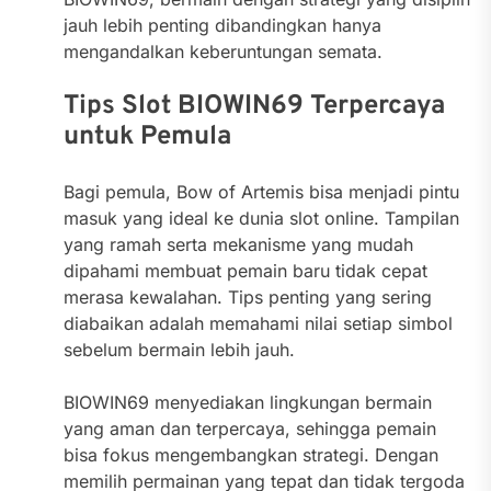
jauh lebih penting dibandingkan hanya
mengandalkan keberuntungan semata.
Tips Slot BIOWIN69 Terpercaya
untuk Pemula
Bagi pemula, Bow of Artemis bisa menjadi pintu
masuk yang ideal ke dunia slot online. Tampilan
yang ramah serta mekanisme yang mudah
dipahami membuat pemain baru tidak cepat
merasa kewalahan. Tips penting yang sering
diabaikan adalah memahami nilai setiap simbol
sebelum bermain lebih jauh.
BIOWIN69 menyediakan lingkungan bermain
yang aman dan terpercaya, sehingga pemain
bisa fokus mengembangkan strategi. Dengan
memilih permainan yang tepat dan tidak tergoda