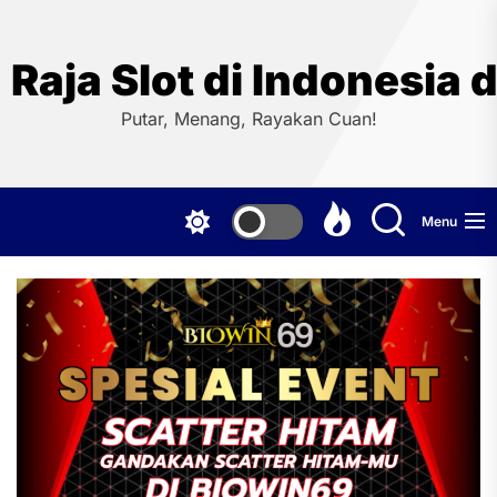
Skip
to
the
Raja Slot di Indonesi
content
Putar, Menang, Rayakan Cuan!
Menu