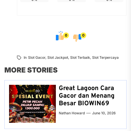
0
0
In
Slot Gacor
,
Slot Jackpot
,
Slot Terbaik
,
Slot Terpercaya
MORE STORIES
Great Lagoon Cara
Gacor dan Menang
Besar BIOWIN69
Nathan Howard
June 10, 2026