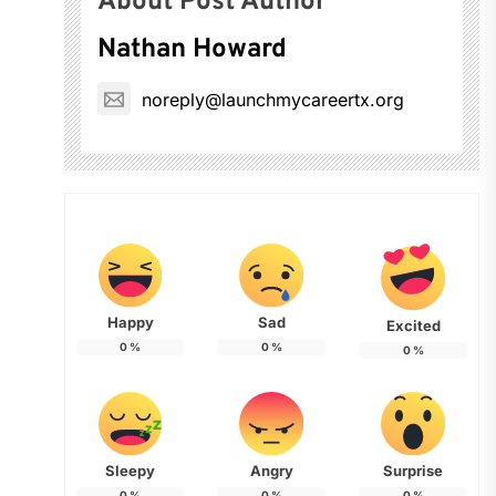
About Post Author
Nathan Howard
noreply@launchmycareertx.org
Happy
Sad
Excited
0
%
0
%
0
%
Sleepy
Angry
Surprise
0
%
0
%
0
%