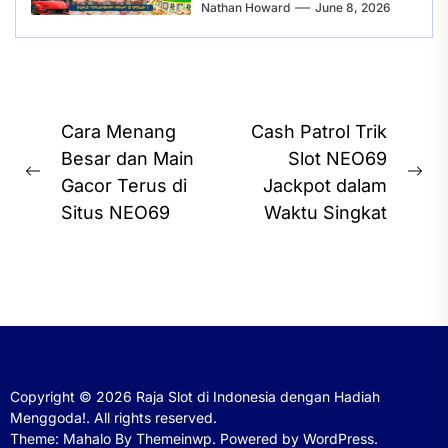
Nathan Howard
June 8, 2026
Post
Cara Menang
Cash Patrol Trik
navigation
Besar dan Main
Slot NEO69
Previous
Ne
Gacor Terus di
Jackpot dalam
post:
pos
Situs NEO69
Waktu Singkat
Copyright © 2026
Raja Slot di Indonesia dengan Hadiah
Menggoda!.
All rights reserved.
Theme: Mahalo By
Themeinwp.
Powered by
WordPress.