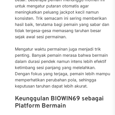
untuk mengatur putaran otomatis agar
meningkatkan peluang jackpot kecil namun
konsisten. Trik semacam ini sering memberikan
hasil baik, terutama bagi pemain yang sabar dan
tidak tergesa-gesa memasang taruhan besar
sejak awal sesi permainan.
Mengatur waktu permainan juga menjadi trik
penting. Banyak pemain merasa bahwa bermain
dalam durasi pendek namun intens lebih efektif
ketimbang sesi panjang yang melelahkan.
Dengan fokus yang terjaga, pemain lebih mampu
memperhatikan perubahan pola, sehingga
keputusan taruhan dapat lebih akurat.
Keunggulan BIOWIN69 sebagai
Platform Bermain