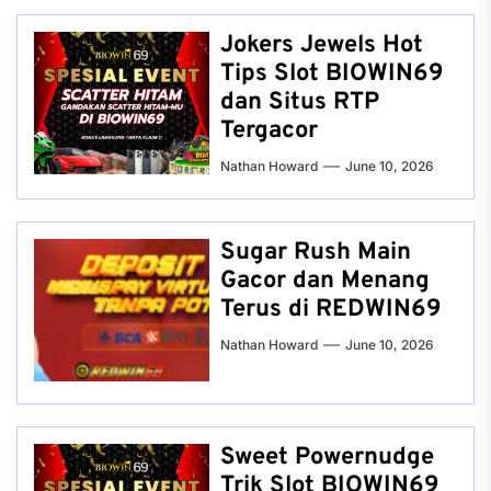
Jokers Jewels Hot
Tips Slot BIOWIN69
dan Situs RTP
Tergacor
Nathan Howard
June 10, 2026
Sugar Rush Main
Gacor dan Menang
Terus di REDWIN69
Nathan Howard
June 10, 2026
Sweet Powernudge
Trik Slot BIOWIN69