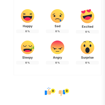
Happy
Sad
Excited
0
%
0
%
0
%
Sleepy
Angry
Surprise
0
%
0
%
0
%
0
0