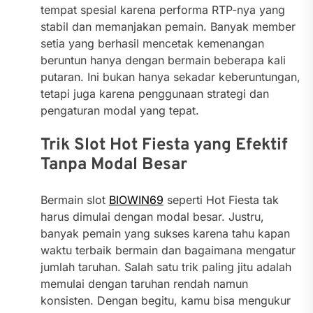
tempat spesial karena performa RTP-nya yang
stabil dan memanjakan pemain. Banyak member
setia yang berhasil mencetak kemenangan
beruntun hanya dengan bermain beberapa kali
putaran. Ini bukan hanya sekadar keberuntungan,
tetapi juga karena penggunaan strategi dan
pengaturan modal yang tepat.
Trik Slot Hot Fiesta yang Efektif
Tanpa Modal Besar
Bermain slot
BIOWIN69
seperti Hot Fiesta tak
harus dimulai dengan modal besar. Justru,
banyak pemain yang sukses karena tahu kapan
waktu terbaik bermain dan bagaimana mengatur
jumlah taruhan. Salah satu trik paling jitu adalah
memulai dengan taruhan rendah namun
konsisten. Dengan begitu, kamu bisa mengukur