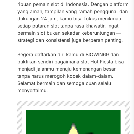
ribuan pemain slot di Indonesia. Dengan platform
yang aman, tampilan yang ramah pengguna, dan
dukungan 24 jam, kamu bisa fokus menikmati
setiap putaran slot tanpa rasa khawatir. Ingat,
bermain slot bukan sekadar keberuntungan —
strategi dan konsistensi juga berperan penting.
Segera daftarkan diri kamu di BIOWIN69 dan
buktikan sendiri bagaimana slot Hot Fiesta bisa
menjadi jalanmu menuju kemenangan besar
tanpa harus merogoh kocek dalam-dalam.
Selamat bermain dan semoga cuan selalu
menyertaimu!